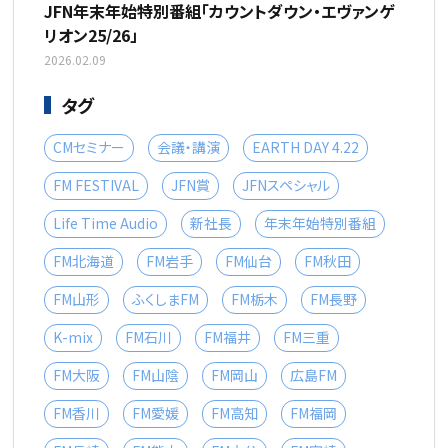
JFN年末年始特別番組「カウントダウン・エヴァンゲ
リオン25/26」
2026.02.09
タグ
CMセミナー
会議・講演
EARTH DAY 4.22
FM FESTIVAL
JFN賞
JFNスペシャル
Life Time Audio
新社長
年末年始特別番組
FM北海道
FM岩手
FM仙台
FM秋田
FM山形
ふくしまFM
FM栃木
FM長野
K-mix
FM石川
FM福井
FM三重
FM大阪
FM山陰
FM岡山
広島FM
FM香川
FM愛媛
FM高知
FM福岡