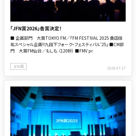
「JFN賞2026」各賞決定！
■ 企画部門 大賞TOKYO FM／『FM FESTIVAL 2025 桑田佳
祐スペシャル企画!!九段下フォーク・フェスティバル’25』 ■CM部
門 大賞FM仙台／もしも （120秒） ■FMV pr
JFN賞
2026.07.27