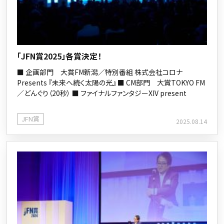
「JFN賞2025」各賞決定！
■ 企画部門 大賞FM新潟／特別番組 株式会社コロナ
Presents 『未来へ続く太陽の光』 ■ CM部門 大賞TOKYO FM
／どんぐり（20秒） ■ ファイナルファンタジーXIV present
JFN賞
2025.08.14