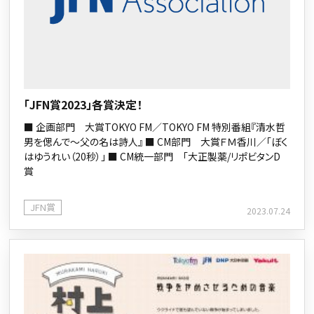
「JFN賞2023」各賞決定！
■ 企画部門 大賞TOKYO FM／TOKYO FM 特別番組『清水哲
男を偲んで～父の名は詩人』 ■ CM部門 大賞ＦＭ香川／「ぼく
はゆうれい（20秒）」 ■ CM統一部門 「大正製薬/リポビタンD
賞
JFN賞
2023.07.24