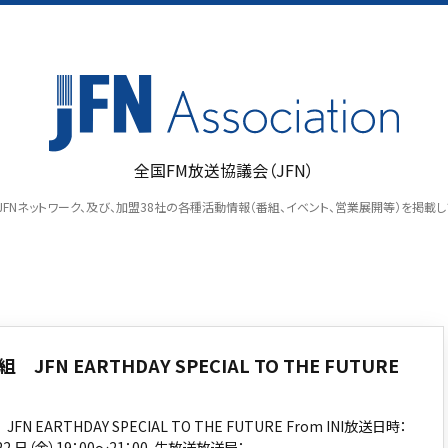
全国FM放送協議会（JFN）
ion」は、JFNネットワーク、及び、加盟38社の各種活動情報（番組、イベント、営業展開等）を掲
JFN EARTHDAY SPECIAL TO THE FUTURE
N EARTHDAY SPECIAL TO THE FUTURE From INI放送日時：
月 22 日（金）19：00～21：00 生放送放送局：