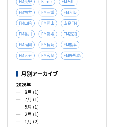
FM長野
K-mix
FM石川
FM福井
FM三重
FM大阪
FM山陰
FM岡山
広島FM
FM香川
FM愛媛
FM高知
FM福岡
FM長崎
FM熊本
FM大分
FM宮崎
FM鹿児島
月別アーカイブ
2026年
8月 (1)
7月 (1)
5月 (1)
2月 (1)
1月 (2)