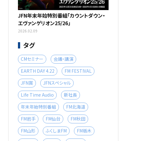
JFN年末年始特別番組「カウントダウン・
エヴァンゲリオン25/26」
2026.02.09
タグ
CMセミナー
会議・講演
EARTH DAY 4.22
FM FESTIVAL
JFN賞
JFNスペシャル
Life Time Audio
新社長
年末年始特別番組
FM北海道
FM岩手
FM仙台
FM秋田
FM山形
ふくしまFM
FM栃木