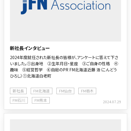
新社長インタビュー
2024年度就任された新社長の皆様が、アンケートに答えて下さ
いました。①出身地 ②生年月日・星座 ③ご自身の性格 ④
趣味 ⑤経営哲学 ⑥自局のPR FM北海道近藤 浩（こんどう
ひろし）①北海道白老町
新社長
FM北海道
FM仙台
FM栃木
FM石川
FM熊本
2024.07.29