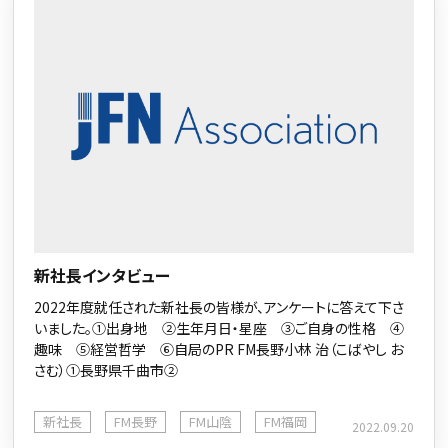
新社長インタビュー
2022年度就任された新社長の皆様が、アンケートに答えて下さ
いました。①出身地 ②生年月日・星座 ③ご自身の性格 ④
趣味 ⑤経営哲学 ⑥自局のPR FM長野小林 治（こばやし お
さむ）①長野県千曲市②
新社長
FM長野
FM山陰
FM福岡
2022.09.20