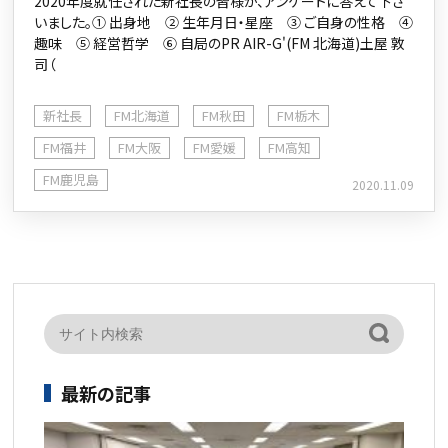
2020年度就任された新社長の皆様が、アンケートに答えて下さ
いました。① 出身地 ② 生年月日・星座 ③ ご自身の性格 ④
趣味 ⑤ 経営哲学 ⑥ 自局のPR AIR-G'(FM 北海道)土屋 敦
司（
新社長
FM北海道
FM秋田
FM栃木
FM福井
FM大阪
FM愛媛
FM高知
FM鹿児島
2020.11.09
最新の記事