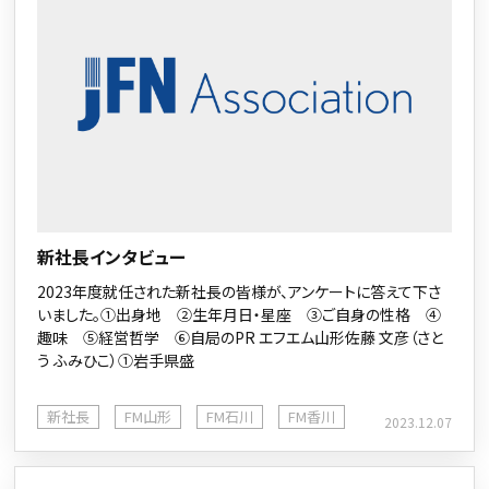
新社長インタビュー
2023年度就任された新社長の皆様が、アンケートに答えて下さ
いました。①出身地 ②生年月日・星座 ③ご自身の性格 ④
趣味 ⑤経営哲学 ⑥自局のPR エフエム山形佐藤 文彦（さと
う ふみひこ）①岩手県盛
新社長
FM山形
FM石川
FM香川
2023.12.07