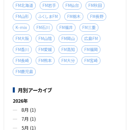
FM北海道
FM岩手
FM仙台
FM秋田
FM山形
ふくしまFM
FM栃木
FM長野
K-mix
FM石川
FM福井
FM三重
FM大阪
FM山陰
FM岡山
広島FM
FM香川
FM愛媛
FM高知
FM福岡
FM長崎
FM熊本
FM大分
FM宮崎
FM鹿児島
月別アーカイブ
2026年
8月 (1)
7月 (1)
5月 (1)