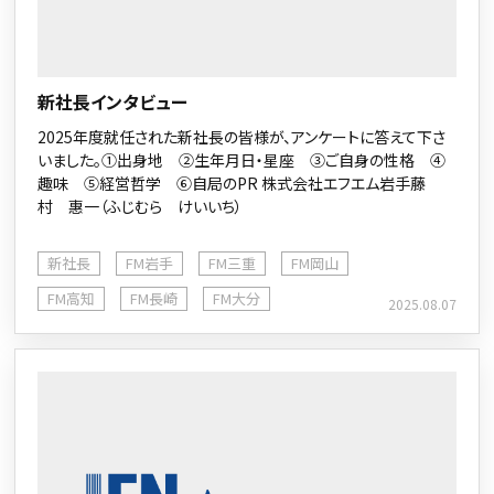
新社長インタビュー
2025年度就任された新社長の皆様が、アンケートに答えて下さ
いました。①出身地 ②生年月日・星座 ③ご自身の性格 ④
趣味 ⑤経営哲学 ⑥自局のPR 株式会社エフエム岩手藤
村 惠一（ふじむら けいいち）
新社長
FM岩手
FM三重
FM岡山
FM高知
FM長崎
FM大分
2025.08.07