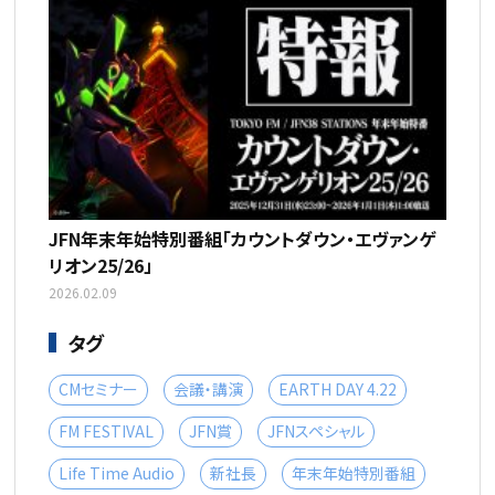
JFN年末年始特別番組「カウントダウン・エヴァンゲ
リオン25/26」
2026.02.09
タグ
CMセミナー
会議・講演
EARTH DAY 4.22
FM FESTIVAL
JFN賞
JFNスペシャル
Life Time Audio
新社長
年末年始特別番組