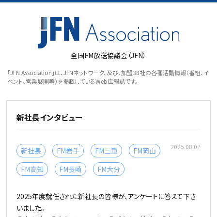
全国FM放送協議会（JFN）
「JFN Association」は、JFNネットワーク、及び、加盟38社の各種活動情報（番組、イ
ベント、営業展開等）を掲載しているWeb広報誌です。
新社長インタビュー
2025.08.07
新社長
FM岩手
FM三重
FM岡山
FM高知
FM長崎
FM大分
2025年度就任された新社長の皆様が、アンケートに答えて下さ
いました。