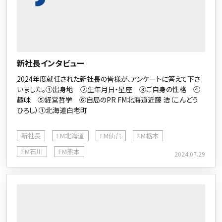
新社長インタビュー
2024年度就任された新社長の皆様が、アンケートに答えて下さ
いました。①出身地 ②生年月日・星座 ③ご自身の性格 ④
趣味 ⑤経営哲学 ⑥自局のPR FM北海道近藤 浩（こんどう
ひろし）①北海道白老町
新社長
FM北海道
FM仙台
FM栃木
FM石川
FM熊本
2024.07.29