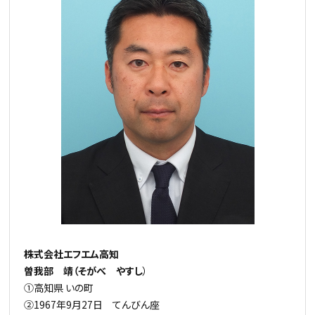
株式会社エフエム高知
曽我部 靖（そがべ やすし
）
①高知県 いの町
②1967年9月27日 てんびん座