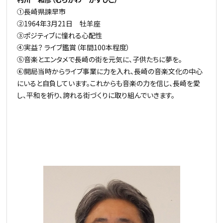
①長崎県諫早市
②1964年3月21日 牡羊座
③ポジティブに憧れる心配性
④実益？ ライブ鑑賞（年間100本程度）
⑤音楽とエンタメで長崎の街を元気に、子供たちに夢を。
⑥開局当時からライブ事業に力を入れ、長崎の音楽文化の中心
にいると自負しています。これからも音楽の力を信じ、長崎を愛
し、平和を祈り、誇れる街づくりに取り組んでいきます。