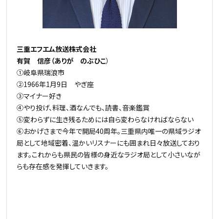
三重エフエム放送株式会社
有賀 信彦（ありが のぶひこ
）
①岐阜県瑞浪市
②1966年1月9日 やぎ座
③マイナー好き
④やり投げ、料理、酒なんでも、読書、音楽鑑賞
⑤変わらずに生き残るためには自ら変わらなければならない
⑥おかげさまで今年で開局40周年。三重県内唯一の県域ラジオ
局として地域密着、温かいリスナーにも囲まれ日々放送しており
ます。これからも県民の皆様の身近なラジオ局として小さいなが
らも存在感を発揮していきます。