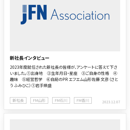
新社長インタビュー
2023年度就任された新社長の皆様が、アンケートに答えて下さ
いました。①出身地 ②生年月日・星座 ③ご自身の性格 ④
趣味 ⑤経営哲学 ⑥自局のPR エフエム山形佐藤 文彦（さと
う ふみひこ）①岩手県盛
新社長
FM山形
FM石川
FM香川
2023.12.07