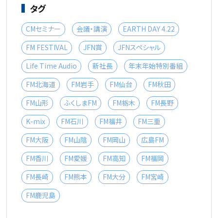
タグ
CMセミナー
会議・講演
EARTH DAY 4.22
FM FESTIVAL
JFN賞
JFNスペシャル
Life Time Audio
新社長
年末年始特別番組
FM北海道
FM岩手
FM仙台
FM秋田
FM山形
ふくしまFM
FM栃木
FM長野
K-mix
FM石川
FM福井
FM三重
FM大阪
FM山陰
FM岡山
広島FM
FM香川
FM愛媛
FM高知
FM福岡
FM長崎
FM熊本
FM大分
FM宮崎
FM鹿児島