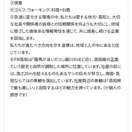
③慎重
④ゴルフ、ウォーキング、料理+お酒
⑤急速に変化する環境の中、私たちは愛する地元・高知と、大切
な社員や関係者の皆様との信頼関係を何よりも大切にし、地域
に根ざした価値ある情報発信を通じて、共に成長し続ける企業
を目指します。
私たちが進むべき方向を示す道標は、地域と人の中にあると信
じています。
⑥FM高知は「龍馬が泳いだ川」鏡川のほど近く、高知城の正面
という歴史と自然が調和した場所に位置しています。社屋の前に
は、高さ20mを超えるものもあるヤシの巨木が林立し、南国・高
知ならではの景観を演出しています。社屋周辺の景観は「高知県
で最も美しい」と自負するほどの魅力を誇っています。（※個人の
感想です）