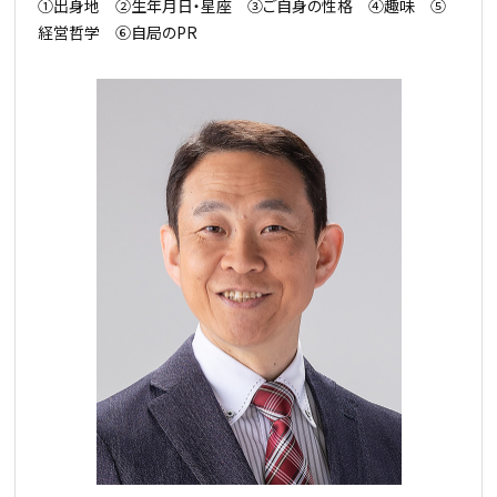
①出身地 ②生年月日・星座 ③ご自身の性格 ④趣味 ⑤
経営哲学 ⑥自局のPR