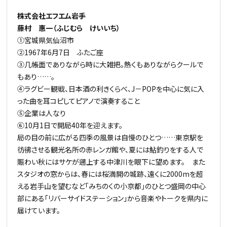
株式会社エフエム岩手
藤村 惠一（ふじむら けいいち）
①宮城県気仙沼市
②1967年6月7日 ふたご座
③几帳面でありながら時に大雑把。熱くもありながらクールで
もあり……。
④ラグビー観戦、日本酒の利きくらべ、J－POPを中心に気に入
った曲を耳コピしてピアノで演奏すること
⑤企業は人なり
⑥10月1日で開局40年を迎えます。
局の目の前に広がる四季の風景は自慢のひとつ……東京駅を
彷彿させる観光名所の赤レンガ館や、夏には鮎釣りをする人で
賑わい秋にはサケが遡上する中津川を眼下に望めます。 また
スタジオの窓からは、春には桜満開の城跡、遠くに2000mを超
える岩手山を望むなど「みちのくの小京都」のひとつ盛岡の中心
部にある「リバーサイドステーション」から音楽やトークを県内に
届けています。