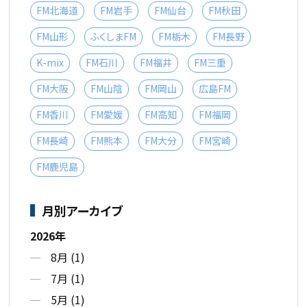
FM北海道
FM岩手
FM仙台
FM秋田
FM山形
ふくしまFM
FM栃木
FM長野
K-mix
FM石川
FM福井
FM三重
FM大阪
FM山陰
FM岡山
広島FM
FM香川
FM愛媛
FM高知
FM福岡
FM長崎
FM熊本
FM大分
FM宮崎
FM鹿児島
月別アーカイブ
2026年
8月 (1)
7月 (1)
5月 (1)