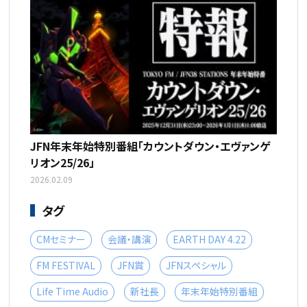
JFN年末年始特別番組「カウントダウン・エヴァンゲ
リオン25/26」
2026.02.09
タグ
CMセミナー
会議・講演
EARTH DAY 4.22
FM FESTIVAL
JFN賞
JFNスペシャル
Life Time Audio
新社長
年末年始特別番組