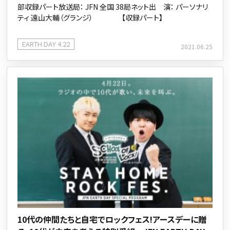
部収録パート放送局： JFN 全国 38局ネット出 演： パーソナリ
ティ 遠山大輔（グランジ） 【収録パート】
EARTH DAY 4.22
2021.06.25
10代の仲間たちと自宅でロックフェス!アースデーに贈