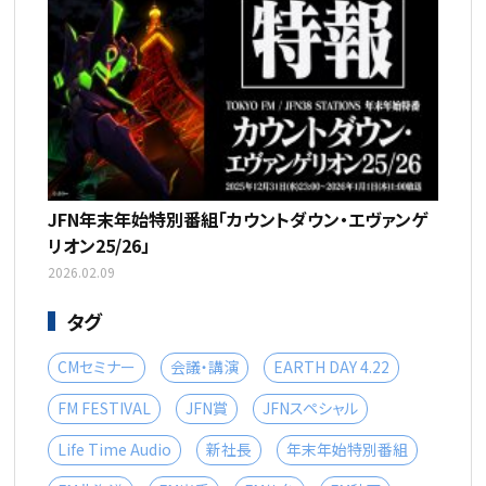
JFN年末年始特別番組「カウントダウン・エヴァンゲ
リオン25/26」
2026.02.09
タグ
CMセミナー
会議・講演
EARTH DAY 4.22
FM FESTIVAL
JFN賞
JFNスペシャル
Life Time Audio
新社長
年末年始特別番組