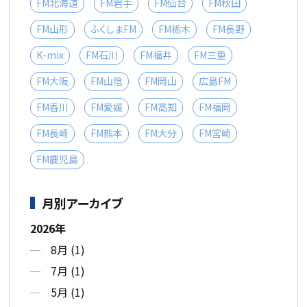
FM北海道
FM岩手
FM仙台
FM秋田
FM山形
ふくしまFM
FM栃木
FM長野
K-mix
FM石川
FM福井
FM三重
FM大阪
FM山陰
FM岡山
広島FM
FM香川
FM愛媛
FM高知
FM福岡
FM長崎
FM熊本
FM大分
FM宮崎
FM鹿児島
月別アーカイブ
2026年
8月 (1)
7月 (1)
5月 (1)