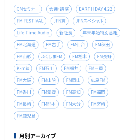
CMセミナー
会議・講演
EARTH DAY 4.22
FM FESTIVAL
JFN賞
JFNスペシャル
Life Time Audio
新社長
年末年始特別番組
FM北海道
FM岩手
FM仙台
FM秋田
FM山形
ふくしまFM
FM栃木
FM長野
K-mix
FM石川
FM福井
FM三重
FM大阪
FM山陰
FM岡山
広島FM
FM香川
FM愛媛
FM高知
FM福岡
FM長崎
FM熊本
FM大分
FM宮崎
FM鹿児島
月別アーカイブ