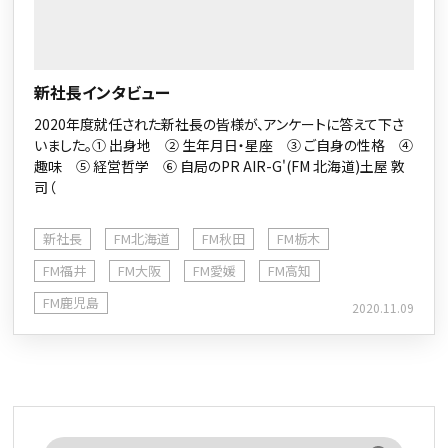
新社長インタビュー
2020年度就任された新社長の皆様が、アンケートに答えて下さ
いました。① 出身地 ② 生年月日・星座 ③ ご自身の性格 ④
趣味 ⑤ 経営哲学 ⑥ 自局のPR AIR-G'(FM 北海道)土屋 敦
司（
新社長
FM北海道
FM秋田
FM栃木
FM福井
FM大阪
FM愛媛
FM高知
FM鹿児島
2020.11.09