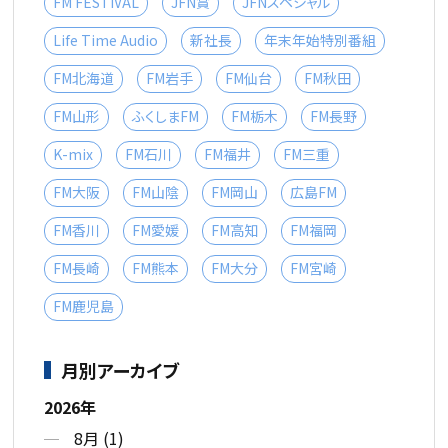
FM FESTIVAL
JFN賞
JFNスペシャル
Life Time Audio
新社長
年末年始特別番組
FM北海道
FM岩手
FM仙台
FM秋田
FM山形
ふくしまFM
FM栃木
FM長野
K-mix
FM石川
FM福井
FM三重
FM大阪
FM山陰
FM岡山
広島FM
FM香川
FM愛媛
FM高知
FM福岡
FM長崎
FM熊本
FM大分
FM宮崎
FM鹿児島
月別アーカイブ
2026年
8月 (1)