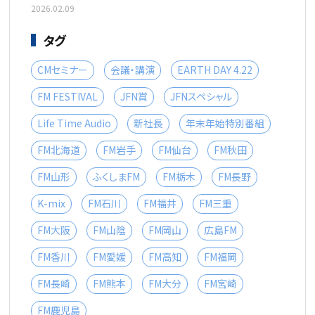
2026.02.09
タグ
CMセミナー
会議・講演
EARTH DAY 4.22
FM FESTIVAL
JFN賞
JFNスペシャル
Life Time Audio
新社長
年末年始特別番組
FM北海道
FM岩手
FM仙台
FM秋田
FM山形
ふくしまFM
FM栃木
FM長野
K-mix
FM石川
FM福井
FM三重
FM大阪
FM山陰
FM岡山
広島FM
FM香川
FM愛媛
FM高知
FM福岡
FM長崎
FM熊本
FM大分
FM宮崎
FM鹿児島