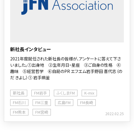
新社長インタビュー
2021年度就任された新社長の皆様が、アンケートに答えて下さ
いました。①出身地 ②生年月日・星座 ③ご自身の性格 ④
趣味 ⑤経営哲学 ⑥自局のPR エフエム岩手野田 喜代志（の
だ きよし）① 岩手県釜
新社長
FM岩手
ふくしまFM
K-mix
FM石川
FM三重
広島FM
FM長崎
FM熊本
FM宮崎
2022.02.25