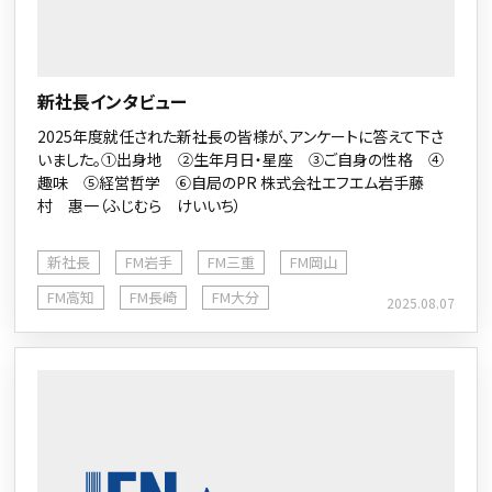
新社長インタビュー
2025年度就任された新社長の皆様が、アンケートに答えて下さ
いました。①出身地 ②生年月日・星座 ③ご自身の性格 ④
趣味 ⑤経営哲学 ⑥自局のPR 株式会社エフエム岩手藤
村 惠一（ふじむら けいいち）
新社長
FM岩手
FM三重
FM岡山
FM高知
FM長崎
FM大分
2025.08.07