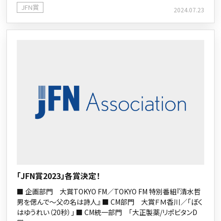
JFN賞
2024.07.23
「JFN賞2023」各賞決定！
■ 企画部門 大賞TOKYO FM／TOKYO FM 特別番組『清水哲
男を偲んで～父の名は詩人』 ■ CM部門 大賞ＦＭ香川／「ぼく
はゆうれい（20秒）」 ■ CM統一部門 「大正製薬/リポビタンD