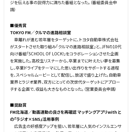
ジを伝える事の説得力に満ちた番組となった。（番組委員会申
請）
■優秀賞
TOKYO FM／クルマの進路相談室
車離れが進む若年層をターゲットに、トヨタ自動車株式会社
がスタートさせた取り組み「クルマの進路相談室」と、JFNの10代
向け番組「SCHOOL OF LOCK!」をコラボレーションさせた企画
を実施した。高校生リスナーから、卒業までに叶えたい夢を募集
し、卒業ドライブをテーマにした思い出作りをサポートする過程
を、スペシャルムービーとして配信し、放送で盛り上げた。自動車
業界とラジオ業界、双方にとっての次世代ターゲットにアプロー
チする企画で、収益も大きなものとなった。（営業委員会申請）
■奨励賞
FM北海道／動画連動の良さを再確認 マッチングアプリwith と
の「ラジオ×SNS」活用事例
広告主の好感度アップを狙い、若年層に人気のインフルエンサ