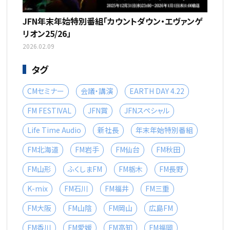
JFN年末年始特別番組「カウントダウン・エヴァンゲ
リオン25/26」
2026.02.09
タグ
CMセミナー
会議・講演
EARTH DAY 4.22
FM FESTIVAL
JFN賞
JFNスペシャル
Life Time Audio
新社長
年末年始特別番組
FM北海道
FM岩手
FM仙台
FM秋田
FM山形
ふくしまFM
FM栃木
FM長野
K-mix
FM石川
FM福井
FM三重
FM大阪
FM山陰
FM岡山
広島FM
FM香川
FM愛媛
FM高知
FM福岡