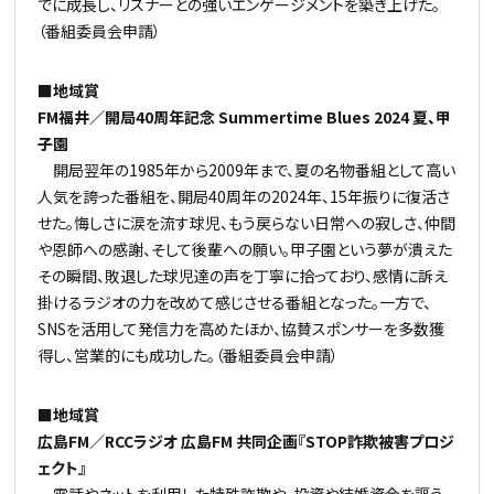
でに成長し、リスナーとの強いエンゲージメントを築き上げた。
（番組委員会申請）
■地域賞
FM福井／開局40周年記念 Summertime Blues 2024 夏、甲
子園
開局翌年の1985年から2009年まで、夏の名物番組として高い
人気を誇った番組を、開局40周年の2024年、15年振りに復活さ
せた。悔しさに涙を流す球児、もう戻らない日常への寂しさ、仲間
や恩師への感謝、そして後輩への願い。甲子園という夢が潰えた
その瞬間、敗退した球児達の声を丁寧に拾っており、感情に訴え
掛けるラジオの力を改めて感じさせる番組となった。一方で、
SNSを活用して発信力を高めたほか、協賛スポンサーを多数獲
得し、営業的にも成功した。（番組委員会申請）
■地域賞
広島FM／RCCラジオ 広島FM 共同企画『STOP詐欺被害プロジ
ェクト』
電話やネットを利用した特殊詐欺や、投資や結婚資金を謳う