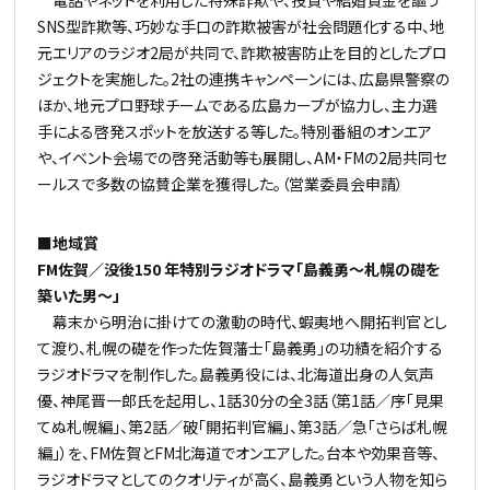
SNS型詐欺等、巧妙な手口の詐欺被害が社会問題化する中、地
元エリアのラジオ2局が共同で、詐欺被害防止を目的としたプロ
ジェクトを実施した。2社の連携キャンペーンには、広島県警察の
ほか、地元プロ野球チームである広島カープが協力し、主力選
手による啓発スポットを放送する等した。特別番組のオンエア
や、イベント会場での啓発活動等も展開し、AM・FMの2局共同セ
ールスで多数の協賛企業を獲得した。（営業委員会申請）
■地域賞
FM佐賀／没後150 年特別ラジオドラマ「島義勇～札幌の礎を
築いた男～」
幕末から明治に掛けての激動の時代、蝦夷地へ開拓判官とし
て渡り、札幌の礎を作った佐賀藩士「島義勇」の功績を紹介する
ラジオドラマを制作した。島義勇役には、北海道出身の人気声
優、神尾晋一郎氏を起用し、1話30分の全3話（第1話／序「見果
てぬ札幌編」、第2話／破「開拓判官編」、第3話／急「さらば札幌
編」）を、FM佐賀とFM北海道でオンエアした。台本や効果音等、
ラジオドラマとしてのクオリティが高く、島義勇という人物を知ら