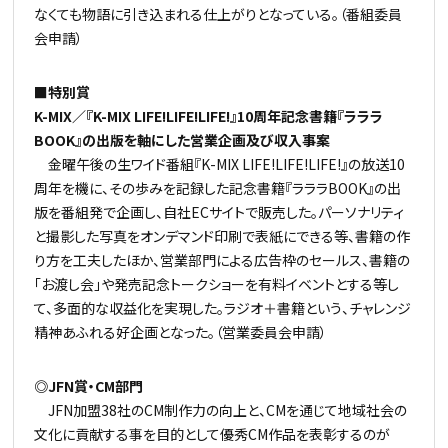
なくても物語に引き込まれる仕上がりとなっている。（番組委員
会申請）
■特別賞
K-MIX／『K-MIX LIFE!LIFE!LIFE!』10周年記念書籍『ラララ
BOOK』の出版を軸にした営業企画及び収入事案
金曜午後の生ワイド番組『K-MIX LIFE!LIFE!LIFE!』の放送10
周年を機に、その歩みを記録した記念書籍『ラララBOOK』の出
版を番組発で企画し、自社ECサイトで販売した。パーソナリティ
と撮影した写真をオンデマンド印刷で表紙にできる等、書籍の作
り方を工夫したほか、営業部門による広告枠のセールス、書籍の
「お渡し会」や発売記念トークショーを有料イベントとする等し
て、多面的な収益化を実現した。ラジオ＋書籍という、チャレンジ
精神あふれる好企画となった。（営業委員会申請）
◎JFN賞・CM部門
JFN加盟38社のCM制作力の向上と、CMを通じて地域社会の
文化に貢献する事を目的として優秀CM作品を表彰するのが