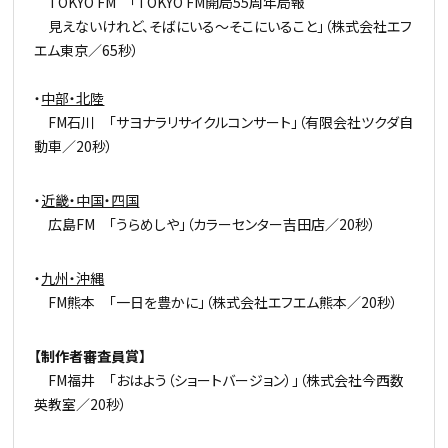
TOKYO FM 「TOKYO FM開局55周年局報
見えないけれど、そばにいる～そこにいること」（株式会社エフ
エム東京／65秒）
・
中部・北陸
FM石川 「サヨナラリサイクルコンサート」（有限会社ツクダ自
動車／20秒）
・
近畿・中国・四国
広島FM 「うらめしや」（カラーセンター吉田店／20秒）
・
九州・沖縄
FM熊本 「一日を豊かに」（株式会社エフエム熊本／20秒）
【制作者審査員賞】
FM福井 「おはよう（ショートバージョン）」（株式会社今西数
英教室／20秒）