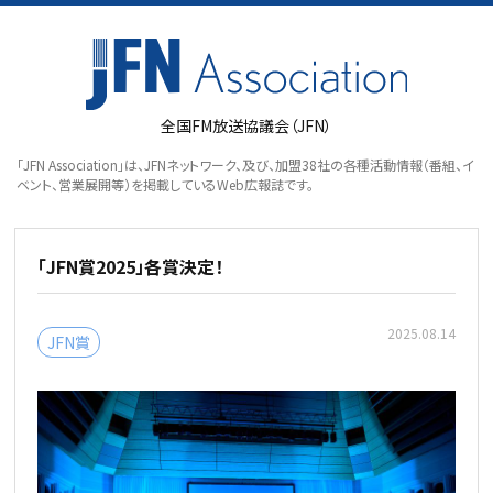
全国FM放送協議会（JFN）
「JFN Association」は、JFNネットワーク、及び、加盟38社の各種活動情報（番組、イ
ベント、営業展開等）を掲載しているWeb広報誌です。
「JFN賞2025」各賞決定！
2025.08.14
JFN賞