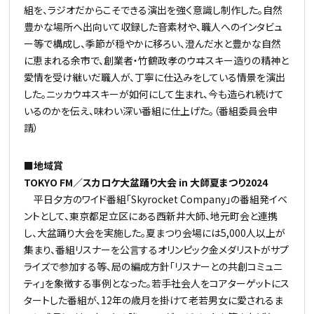
組を、ラジオだからこそできる演出を強く意識し制作した。自然
豊かな場所へ出向いて収録した音素材や、職人へのインタビュ
ー等で構成し、季節が穏やかに移ろい、澄んだ水と豊かな自然
に恵まれる余市で、創業者・竹鶴政孝のウヰスキー造りの精神と
愛情を受け継いだ職人が、丁寧に仕込みをしている情景を演出
した。ニッカウヰスキーが如何にして生まれ、今も造られ続けて
いるのかを伝え、味わい深い番組に仕上げた。（番組委員会申
請）
■地域賞
TOKYO FM／スカロケ大盆踊り大会 in 大師夏まつり2024
平日夕方のワイド番組「Skyrocket Company」の番組発イベ
ントとして、東京都足立区にある西新井大師、地元町会と連携
し、大盆踊り大会を実施した。夏まつり会場には5,000人以上が
集まり、番組リスナーを公言するオリンピック金メダリストがサプ
ライズで参加する等、局の編成方針「リスナーとの共創コミュニ
ティ」を象徴する事例となった。若手社会人をコアターゲットにス
タートした番組が、12年の歳月を掛けて老若男女に愛されるま