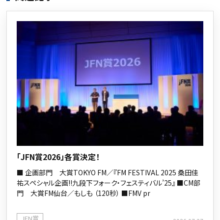
「JFN賞2026」各賞決定！
■ 企画部門 大賞TOKYO FM／『FM FESTIVAL 2025 桑田佳
祐スペシャル企画!!九段下フォーク・フェスティバル’25』 ■CM部
門 大賞FM仙台／もしも （120秒） ■FMV pr
JFN賞