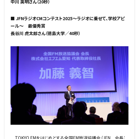
中川 英明さん（20秒）
■ JFNラジオCMコンテスト2025～ラジオに乗せて、学校アピ
ール～ 最優秀賞
長谷川 虎太郎さん（徳島大学／40秒）
TOKYO FMをはじめとする全国FM放送協議会（JFN 会長：