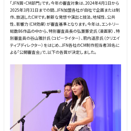
「JFN賞・CM部門」です。今年の審査対象は、2024年4月1日から
2025年3月31日までの間、JFN加盟各社が自社で企画または制
作、放送したCMです。斬新な発想や演出と技法、地域性、公共
性、影響力（CM効果）が審査基準となります。今年は、エントリー
総数86作品の中から、特別審査員長の弘兼憲史氏（漫画家）、特
別審査員の谷山雅計氏（コピーライター）、箭内道彦氏（クリエイ
ティブディレクター）をはじめ、JFN各社のCM制作担当者38名に
よる「公開審査会」で、以下の各賞が決定しました。