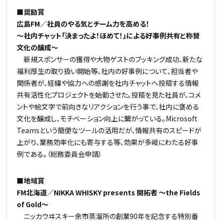
■奨励賞
広島FM／社員のやる気とチーム力を高める！
～社内チャット「決まったよ！ほめて！」による好事例共有と称賛
文化の醸成～
新規スポンサーの獲得や大物ゲストのブッキング成功、新たな
福利厚生の取り扱い開始等、社内の好事例について、担当者や
関係者が、経緯や協力への感謝を社内チャットへ投稿する情報
共有活性化プロジェクトを始動させた。投稿を見た社員が、コメ
ントや絵文字で前向きなリアクションを行う事で、社内に褒める
文化を醸成し、モチベーション向上に繋がっている。Microsoft
Teamsという簡便なツールの活用だが、情報共有のスピードが
上がり、業務効率化にも寄与する等、効果が多岐にわたる好事
例である。（総務委員会申請）
■地域賞
FM北海道／NIKKA WHISKY presents 開拓者 ～the Fields
of Gold～
ニッカウヰスキー余市蒸溜所の創業90年を記念する特別番