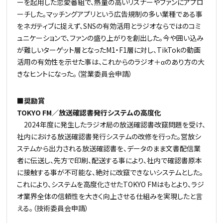
ーを起用した恋愛番組で、熱量の高いリスナーやファンにアプロ
ーチした。マッチングアプリという広告規制の多い業種である事
をネガティブに捉えず、SNSの有効活用とラジオならではのコミ
ュニケーションで、ファンの盛り上がりを創出した。今や囲い込み
が難しいターゲット層となったM1・F1層に対し、TikTokの動画
活用の有効性を示せた事は、これからのラジオ＋αのあり方の大
きなヒントになった。（営業委員会申請）
■奨励賞
TOKYO FM／放送確認書発行システムの高度化
2024年度に発生したラジオ局の放送確認書改竄問題を受け、
社内における放送確認書発行システムの改修を行った。営放シ
ステムから出力される放送確認書を、データのまま文書配信業
者に伝送し、先方で印刷、配送する事により、社内で確認書原本
に接触する事が不可能な、絶対に改竄できないシステムとした。
これにより、システムを高度化させたTOKYO FMはもとより、ラジ
オ業界全体の信頼性を大きく向上させる仕組みを実現したと言
える。（技術委員会申請）