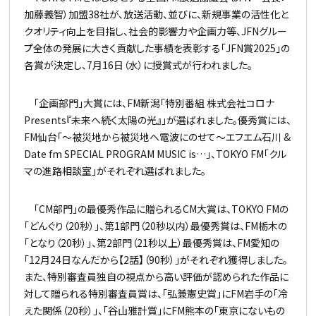
加藤義智）加盟38社が、放送活動、並びに、新規事業の活性化と
クオリティ向上を目指し、社会的影響力や企画力等、JFNグルー
プ全体の発展に大きく貢献した事績を表彰する「JFN賞2025」の
各賞が決定し、7月16日（水）に授賞式が行われました。
「企画部門」大賞には、FM新潟「特別番組 株式会社コロナ
Presents『未来へ続く太陽の光』」が選ばれました。優秀賞には、
FM仙台「～被災地から被災地へ電波にのせて～エフエム石川 &
Date fm SPECIAL PROGRAM MUSIC is…」、TOKYO FM「クル
マの進路相談室」がそれぞれ選ばれました。
「CM部門」の最優秀作品に贈られるCM大賞は、TOKYO FMの
「どんぐり（20秒）」、第1部門（20秒以内）最優秀賞は、FM栃木の
「となり（20秒）」、第2部門（21秒以上）最優秀賞は、FM愛知の
「12月24日なんだから【2話】（90秒）」がそれぞれ獲得しました。
また、特別審査員独自の視点から高い評価が認められた作品に
対して贈られる特別審査員賞は、「弘兼憲史賞」にFM岩手の「冷
えた関係（20秒）」、「谷山雅計賞」にFM熊本の「東京にないもの