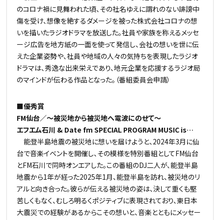
のコロナ禍に見舞われた頃、その社名ゆえに謂れのない誹謗中
傷を受け、想像を絶するダメージを被った株式会社コロナの想
いを描いたラジオドラマを放送した。社員や家族を称えるメッセ
ージ広告を地方紙の一面を使って発信し、会社の想いを世に伝
えた企業姿勢や、社員や地域の人々の気持ちを表現したラジオ
ドラマは、秀逸な出来栄えであり、地元企業を応援するラジオ局
のマインドが伝わる作品となった。（番組委員会申請）
■優秀賞
FM仙台／～被災地から被災地へ電波にのせて～
エフエム石川 & Date fm SPECIAL PROGRAM MUSIC is…
能登半島地震の被災地に想いを届けようと、2024年3月に仙
台で音楽イベントを開催し、その模様を特別番組としてFM仙台
とFM石川で同時オンエアした。この番組のDJ二人が、能登半島
地震から1年が経った2025年1月、能登半島を訪れ、被災地のリ
アルと向き合った。彼らが伝える被災地の姿は、決して重くも堅
苦しくもなく、むしろ明るくポジティブに表現されており、東日本
大震災での経験があるからこその想いと、音楽とともにメッセー