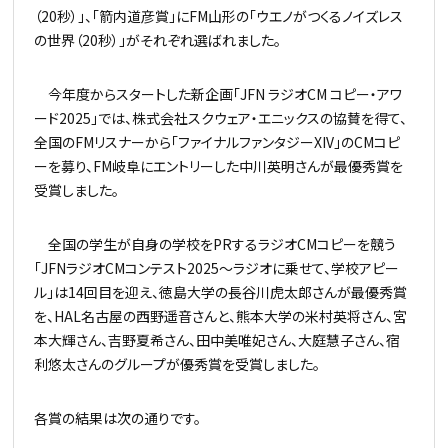
（20秒）」、「箭内道彦賞」にFM山形の「ウエノがつくるノイズレス
の世界（20秒）」がそれぞれ選ばれました。
今年度からスタートした新企画「JFN ラジオCM コピー・アワ
ード2025」では、株式会社スクウェア・エニックスの協賛を得て、
全国のFMリスナーから「ファイナルファンタジーXIV」のCMコピ
ーを募り、FM岐阜にエントリーした中川英明さんが最優秀賞を
受賞しました。
全国の学生が自身の学校をPRするラジオCMコピーを競う
「JFNラジオCMコンテスト2025～ラジオに乗せて、学校アピー
ル」は14回目を迎え、徳島大学の長谷川虎太郎さんが最優秀賞
を、HAL名古屋の西野遥音さんと、熊本大学の米村英将さん、宮
本大輝さん、吉野夏希さん、田中美唯妃さん、大庭慧子さん、宿
利悠太さんのグループが優秀賞を受賞しました。
各賞の結果は次の通りです。