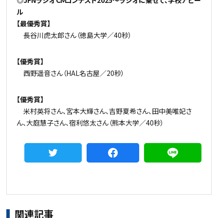
◎JFNラジオＣＭコンテスト2025～ラジオに乗せて、学校アピー
ル
【最優秀賞】
長谷川虎太郎さん（徳島大学／40秒）
【優秀賞】
西野遥音さん（HAL名古屋／20秒）
【優秀賞】
米村英将さん、宮本大輝さん、吉野夏希さん、田中美唯妃さ
ん、大庭慧子さん、宿利悠太さん（熊本大学／40秒）
関連記事