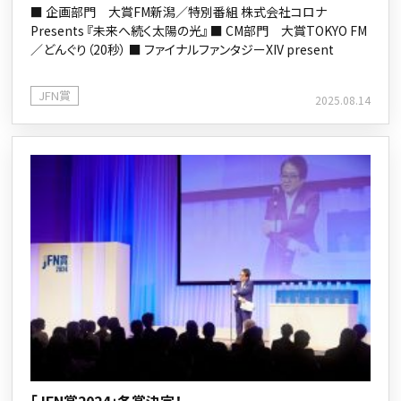
■ 企画部門 大賞FM新潟／特別番組 株式会社コロナ
Presents 『未来へ続く太陽の光』 ■ CM部門 大賞TOKYO FM
／どんぐり（20秒） ■ ファイナルファンタジーXIV present
JFN賞
2025.08.14
「JFN賞2024」各賞決定！