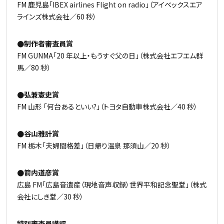
FM 鹿児島「IBEX airlines Flight on radio」（アイベックスエア
ラインズ株式会社／60 秒）
●制作者審査員賞
FM GUNMA「20 年以上・もうすぐ父の日」（株式会社エフエム群
馬／80 秒）
●弘兼憲史賞
FM 山形 「何台あるといい?」（トヨタ自動車株式会社／40 秒）
●谷山雅計賞
FM 栃木「夫婦間格差」（日帰り温泉 那須山／20 秒）
●箭内道彦賞
広島 FM「広島音遺産（現地音声収録）世界平和記念聖堂」（株式
会社にしき堂／30 秒）
特別審査員講評