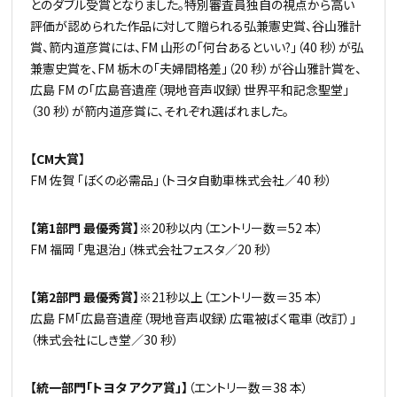
とのダブル受賞となりました。特別審査員独自の視点から高い
評価が認められた作品に対して贈られる弘兼憲史賞、谷山雅計
賞、箭内道彦賞には、FM 山形の「何台あるといい?」（40 秒）が弘
兼憲史賞を、FM 栃木の「夫婦間格差」（20 秒）が谷山雅計賞を、
広島 FM の「広島音遺産（現地音声収録）世界平和記念聖堂」
（30 秒）が箭内道彦賞に、それぞれ選ばれました。
【CM大賞】
FM 佐賀 「ぼくの必需品」（トヨタ自動車株式会社／40 秒）
【第1部門 最優秀賞】
※20秒以内（エントリー数＝52 本）
FM 福岡 「鬼退治」（株式会社フェスタ／20 秒）
【第2部門 最優秀賞】
※21秒以上（エントリー数＝35 本）
広島 FM「広島音遺産（現地音声収録）広電被ばく電車（改訂）」
（株式会社にしき堂／30 秒）
【統一部門「トヨタ アクア賞」】
（エントリー数＝38 本）