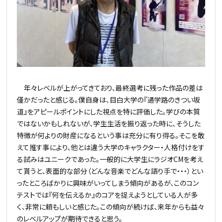
年々レベルが上がってきており、最終選考に残った作品の差は
僅かだったと感じる。僕自身は、目白大学の『通学路のきつい坂
道』をアピールポイントにした視点を特に評価した。学びの本質
ではないかもしれないが、学生生活を振り返った時に、そうした
特徴が何よりの財産になるという事は充分に有り得る。そこを敢
えて推す事により、他とは違う大学のキャラクター・人格付けをす
る試みはユニークであった。一般的に大学生にラジオCMを考え
て貰うと、表面的な部分（どんな音楽でどんな語り手で・・・）とい
ったところばかりに興味がいってしまう傾向があるが、このコン
テストでは『何を伝えるか』のコアを捉えようとしている人が多
く、非常に頼もしいと感じた。この傾向が続けば、来年からも益々
のレベルアップが期待できると思う。