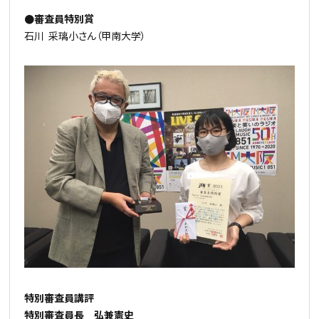
●審査員特別賞
石川 采璃小さん（甲南大学）
特別審査員講評
特別審査員長 弘兼憲史