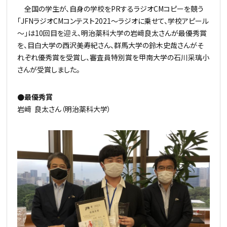
全国の学生が、自身の学校をPRするラジオCMコピーを競う
「JFNラジオCMコンテスト2021～ラジオに乗せて、学校アピール
～」は10回目を迎え、明治薬科大学の岩﨑良太さんが最優秀賞
を、目白大学の西沢美寿紀さん、群馬大学の鈴木史哉さんがそ
れぞれ優秀賞を受賞し、審査員特別賞を甲南大学の石川采璃小
さんが受賞しました。
●最優秀賞
岩﨑 良太さん（明治薬科大学）