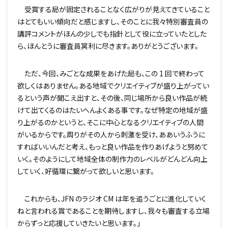
受賞する局が固定されることなく広がりが見えてきていること
はとてもいい傾向だと感じますし、そのことに我々特別審査員の
講評コメントがほんの少しでも指針として役に立っていたとした
ら、ほんとうに審査員冥利に尽きます。ありがとうございます。
ただ、今回、みごとな成果をあげた局も、この 1 回で終わって
欲しくはありません。ある地域でクリエイティブが盛り上がってい
るという声が聞こえ出すと、その後、同じ場所から良い作品が続
けて出てくるのはたいへんよくある事です。なぜ特定の地域が盛
り上がるのかというと、そこに中心となるクリエイティブの人間
がいるからです。周りがその人から刺激を受け、ああいうふうに
すればいいんだと考え、もっと良い作品を作りあげようと努めて
いく。そのようにして地域全体の制作力のレベルがどんどん向上
していく、好循環に繋がって欲しいと思います。
これからも、JFN のラジオ CM は年を追うごとに進化していく
ねと言われる賞であることを期待しますし、我々も審査する立場
からずっと応援していきたいと思います。」