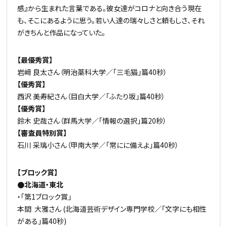
感』から生まれた言葉である。彼女達がコロナと向き合う現在
も、そこにあるように思う。若い人達の瑞々しさと頼もしさ、それ
がきちんと作品になっていた。
【最優秀賞】
岩﨑 良太さん（明治薬科大学／「三毛猫」篇40秒）
【優秀賞】
西沢 美寿紀さん（目白大学／「ふたり坂」篇40秒）
【優秀賞】
鈴木 史哉さん（群馬大学／「情報の選択」篇20秒）
【審査員特別賞】
石川 采璃小さん（甲南大学／「常にに備えよ」篇40秒）
【ブロック賞】
●北海道・東北
・「第1ブロック賞」
本間 大雅さん (北海道芸術デザイン専門学校／「文字にも相性
がある」篇40秒)