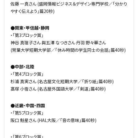
佐藤 一真さん (盛岡情報ビジネス＆デザイン専門学校／「分かり
やすく伝えよう」篇20秒)
●関東・甲信越・静岡
・「第3ブロック賞」
神谷 真理子さん 與五澤 なつきさん 丹羽 野々華さん
(常葉大学短期大学部／「休み時間の学生同士の会話」篇40秒)
●中部・北陸
・「第4ブロック賞」
杉浦 真実さん (名古屋文化短期大学／「折り紙」篇40秒)
髙塚 小雪さん (名古屋外国語大学／「剣道」篇40秒)
●近畿・中国・四国
・「第5ブロック賞」
阪口 魁星さん (HAL大阪／「音の意味」篇40秒)
・「第6ブロック賞」