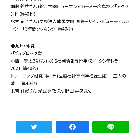
加藤 鈴香さん (総合学園ヒューマンアカデミー広島校／「アクセ
ント」篇40秒)
松本 花音さん (学校法人龍馬学園 国際デザイン・ビューティカレ
ッジ／「3時間クッキング」篇40秒)
●九州・沖縄
・「第7ブロック賞」
小西 賢太郎さん (ＫＣＳ福岡情報専門学校／「シンデレラ
2021」篇40秒)
トレーニング研究同好会 (医療福祉専門学校緑生館／「三人の
戦士」篇40秒)
末吉 征憲さん 光武 秀教さん 野田 喜央さん