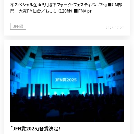
祐スペシャル企画!!九段下フォーク・フェスティバル’25』 ■CM部
門 大賞FM仙台／もしも （120秒） ■FMV pr
JFN賞
2026.07.27
「JFN賞2025」各賞決定！