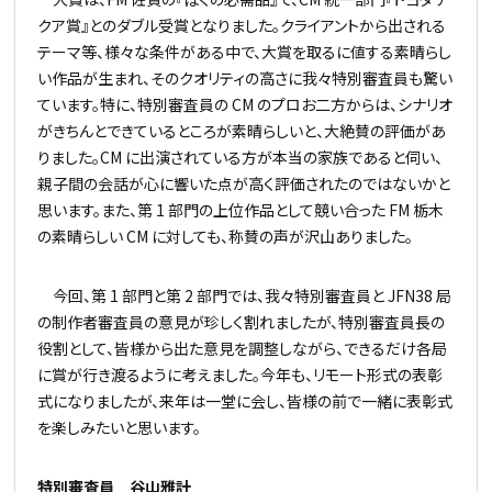
クア賞』とのダブル受賞となりました。クライアントから出される
テーマ等、様々な条件がある中で、大賞を取るに値する素晴らし
い作品が生まれ、そのクオリティの高さに我々特別審査員も驚い
ています。特に、特別審査員の CM のプロお二方からは、シナリオ
がきちんとできているところが素晴らしいと、大絶賛の評価があ
りました。CM に出演されている方が本当の家族であると伺い、
親子間の会話が心に響いた点が高く評価されたのではないかと
思います。また、第 1 部門の上位作品として競い合った FM 栃木
の素晴らしい CM に対しても、称賛の声が沢山ありました。
今回、第 1 部門と第 2 部門では、我々特別審査員と JFN38 局
の制作者審査員の意見が珍しく割れましたが、特別審査員長の
役割として、皆様から出た意見を調整しながら、できるだけ各局
に賞が行き渡るように考えました。今年も、リモート形式の表彰
式になりましたが、来年は一堂に会し、皆様の前で一緒に表彰式
を楽しみたいと思います。
特別審査員 谷山雅計