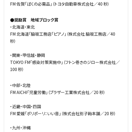
FM 佐賀「ぼくの必需品」（トヨタ自動車株式会社／40 秒）
●奨励賞 地域ブロック賞
・北海道・東北
FM 北海道「脇坂工務店「ピアノ」（株式会社 脇坂工務店／40
秒）
・関東・甲信越・静岡
TOKYO FM「感染対策実施中」（フトン巻きのジロー株式会社／
100 秒）
・中部・北陸
FM AICHI「児童労働」（ブラザー工業株式会社／20 秒）
・近畿・中国・四国
FM 愛媛「ポリポーリ：いい音」（株式会社別子飴本舗／20 秒）
・九州・沖縄