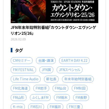
JFN年末年始特別番組「カウントダウン・エヴァンゲ
リオン25/26」
2026.02.09
タグ
CMセミナー
会議・講演
EARTH DAY 4.22
FM FESTIVAL
JFN賞
JFNスペシャル
Life Time Audio
新社長
年末年始特別番組
FM北海道
FM岩手
FM仙台
FM秋田
FM山形
ふくしまFM
FM栃木
FM長野
K-mix
FM石川
FM福井
FM三重