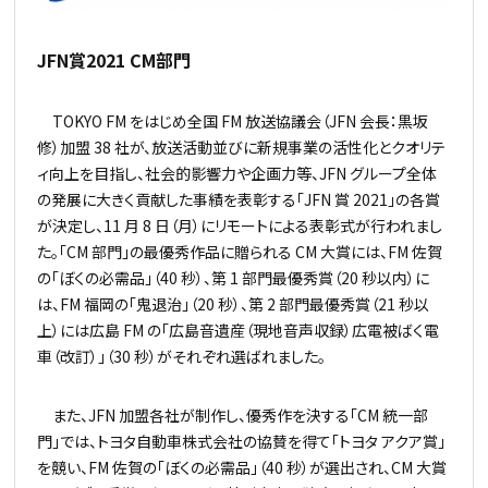
JFN賞2021
CM部門
TOKYO FM をはじめ全国 FM 放送協議会（JFN 会長：黒坂
修）加盟 38 社が、放送活動並びに新規事業の活性化とクオリテ
ィ向上を目指し、社会的影響力や企画力等、JFN グループ全体
の発展に大きく貢献した事績を表彰する「JFN 賞 2021」の各賞
が決定し、11 月 8 日（月）にリモートによる表彰式が行われまし
た。「CM 部門」の最優秀作品に贈られる CM 大賞には、FM 佐賀
の「ぼくの必需品」（40 秒）、第 1 部門最優秀賞（20 秒以内）に
は、FM 福岡の「鬼退治」（20 秒）、第 2 部門最優秀賞（21 秒以
上）には広島 FM の「広島音遺産（現地音声収録）広電被ばく電
車（改訂）」（30 秒）がそれぞれ選ばれました。
また、JFN 加盟各社が制作し、優秀作を決する「CM 統一部
門」では、トヨタ自動車株式会社の協賛を得て「トヨタ アクア賞」
を競い、FM 佐賀の「ぼくの必需品」（40 秒）が選出され、CM 大賞