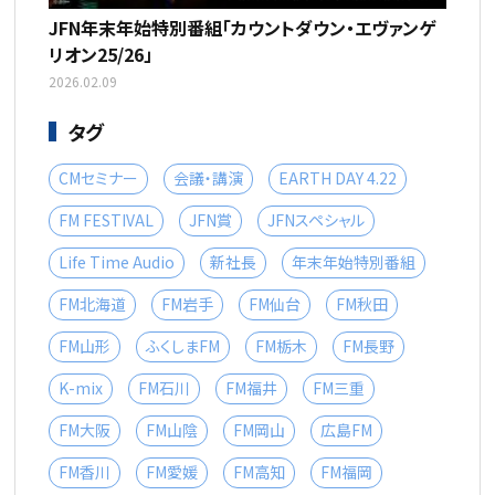
JFN年末年始特別番組「カウントダウン・エヴァンゲ
リオン25/26」
2026.02.09
タグ
CMセミナー
会議・講演
EARTH DAY 4.22
FM FESTIVAL
JFN賞
JFNスペシャル
Life Time Audio
新社長
年末年始特別番組
FM北海道
FM岩手
FM仙台
FM秋田
FM山形
ふくしまFM
FM栃木
FM長野
K-mix
FM石川
FM福井
FM三重
FM大阪
FM山陰
FM岡山
広島FM
FM香川
FM愛媛
FM高知
FM福岡