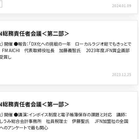
2024.01.09
FN総務責任者会議＜第二部＞
.28（火）開催 ●報告：「DX化への挑戦の一年 ローカルラジオ局でもきっとで
 AICHI 代表取締役社長 加藤義智氏 2023年度JFN賞企画部
受賞し
2023.12.25
FN総務責任者会議＜第一部＞
.28（火）開催 ●講演：インボイス制度と電子帳簿保存の課題と対応 講師：
しうみ総合会計事務所 社員税理士 伊藤聖氏 JFN加盟社の全国
へのアンケートで最も関心