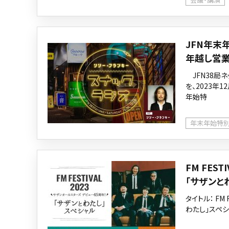
JFN年末
年越し営業
JFN38局ネ
を、2023年1
年始特
年末年始特
FM FES
「サザンと
タイトル： FM
わたし」スペシャ