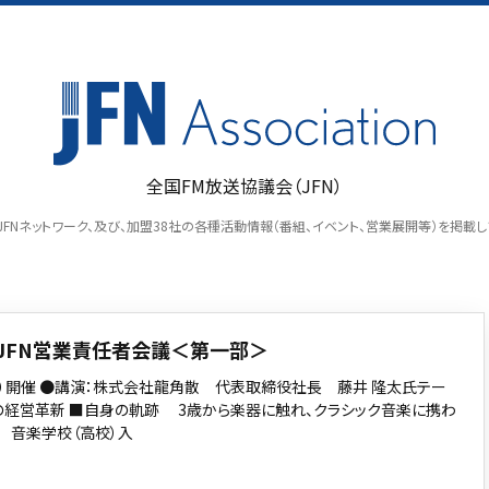
全国FM放送協議会（JFN）
ion」は、JFNネットワーク、及び、加盟38社の各種活動情報（番組、イベント、営業展開等）を掲
度JFN営業責任者会議＜第一部＞
.4（月）開催 ●講演：株式会社龍角散 代表取締役社長 藤井 隆太氏テー
の経営革新 ■自身の軌跡 3歳から楽器に触れ、クラシック音楽に携わ
。 音楽学校（高校）入