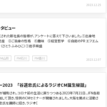
2023.12.25
タビュー
就任された新社長の皆様が、アンケートに答えて下さいました。①出身地
星座 ③ご自身の性格 ④趣味 ⑤経営哲学 ⑥自局のPR エフエム
（さとう ふみひこ）①岩手県盛
FM山形
FM石川
FM香川
2023.12.07
ー2023 「谷道忠氏によるラジオCM誕生秘話」
緩和され、コロナ前の生活に戻りつつある2023年7月21日、JFN各局
加して頂き、恒例のCMセミナーが開催されました。大阪を拠点に活動さ
忠氏を講師に招き、ラジオC