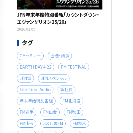
JFN年末年始特別番組「カウントダウン・
エヴァンゲリオン25/26」
2026.02.09
タグ
CMセミナー
会議・講演
EARTH DAY 4.22
FM FESTIVAL
JFN賞
JFNスペシャル
Life Time Audio
新社長
年末年始特別番組
FM北海道
FM岩手
FM仙台
FM秋田
FM山形
ふくしまFM
FM栃木