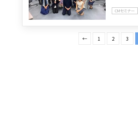
CMセミナー
←
1
2
3