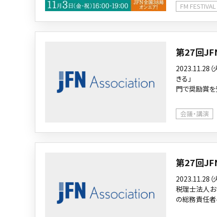
FM FESTIVAL
第27回J
2023.11
きる」 FM
門で奨励賞を
会議・講演
第27回J
2023.11
税理士法人お
の総務責任者