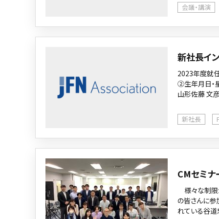
会議・講演
新社長イン
2023年度
②生年月日・
山形佐藤 文彦
新社長
CMセミナ
様々な制限が
の皆さんに参
れている谷道