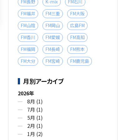
FM長野
K-mix
FM石川
FM福井
FM三重
FM大阪
FM山陰
FM岡山
広島FM
FM香川
FM愛媛
FM高知
FM福岡
FM長崎
FM熊本
FM大分
FM宮崎
FM鹿児島
月別アーカイブ
2026年
8月 (1)
7月 (1)
5月 (1)
2月 (1)
1月 (2)