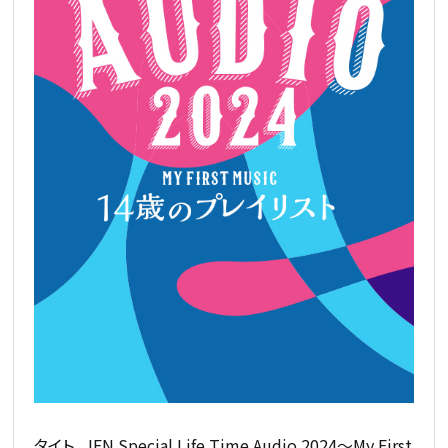
タイト
JFN Special Life Time Audio 2024～My First