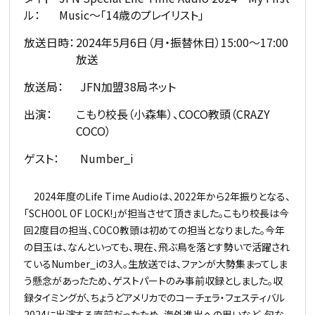
ル：
Music～「14歳のプレイリスト」
放送日時：
2024年5月6日（月・振替休日）15:00～17:00
放送
放送局：
JFN加盟38局ネット
出演：
こもり校長（小森隼）、COCO教頭（CRAZY
COCO）
ゲスト：
Number_i
2024年度のLife Time Audioは、2022年から2年振りとなる、
「SCHOOL OF LOCK!」が担当させて頂きました。こもり校長は今
回2度目の担当、COCO教頭は初めての担当となりました。今年
の目玉は、なんといっても、現在、飛ぶ鳥を落とす勢いで活躍され
ているNumber_iの3人。生放送では、ファンが大勢集まってしま
う懸念があったため、ゲストパートのみ事前収録としました。収
録タイミングが、ちょうどアメリカでのコーチェラ・フェスティバル
2024に出演する直前だったため、海外進出への思いなど、旬な