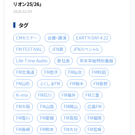
リオン25/26」
2026.02.09
タグ
CMセミナー
会議・講演
EARTH DAY 4.22
FM FESTIVAL
JFN賞
JFNスペシャル
Life Time Audio
新社長
年末年始特別番組
FM北海道
FM岩手
FM仙台
FM秋田
FM山形
ふくしまFM
FM栃木
FM長野
K-mix
FM石川
FM福井
FM三重
FM大阪
FM山陰
FM岡山
広島FM
FM香川
FM愛媛
FM高知
FM福岡
FM長崎
FM熊本
FM大分
FM宮崎